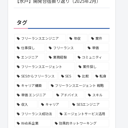
【水戸】開発合宿振り返り（2025年2月）
タグ
フリーランスエンジニア
年収
案件
仕事探し
フリーランス
単価
エンジニア
業務経験
コミュニティ
フリーランスエージェント
案件探し
SESからフリーランス
SES
比較
転身
キャリア構築
フリーランスエージェント 戦略
単価 エンジニア
アドバイス
スキル
収入
キャリア
SESエンジニア
フリーランス成功法
エージェントサービス活用
Web系企業
効果的ネットワーキング