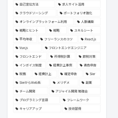
自己宣伝方法
求人サイト活用
クラウドソーシング
ポートフォリオ強化
オンラインプラットフォーム利用
人脈構築
戦略とヒント
戦略
スキルシート
平均年収
フリーランスのコツ
React.js
Vue.js
フロントエンドエンジニア
フロントエンド
所得税計算
節税対策
インボイス制度
経費計上事例
青色申告
税務
経費計上
確定申告
SIer
SIerからWeb系
メリデメ
副業
チーム開発
アジャイル開発 勉強会
プログラミング言語
フレームワーク
キャリアアップ
技術習得