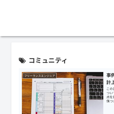
コミュニティ
事
フリーランスエンジニア
計
この
つい
点を
保つ